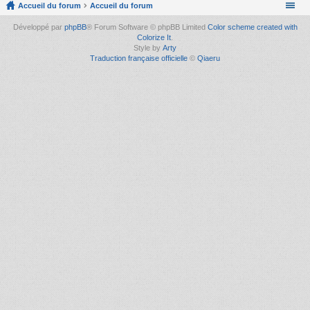
Accueil du forum
Accueil du forum
Développé par
phpBB
® Forum Software © phpBB Limited
Color scheme created with
Colorize It
.
Style by
Arty
Traduction française officielle
©
Qiaeru