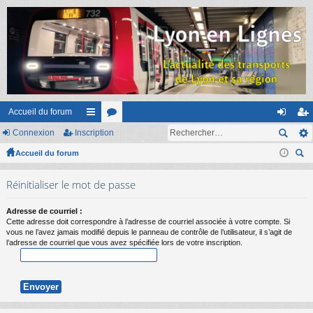
Accueil du forum
Connexion
Inscription
ac
or
on
ns
Accueil du forum
co
u
ne
cri
ec
ur
m
xi
pti
Réinitialiser le mot de passe
her
ci
s
on
on
ch
Adresse de courriel :
er
s
Cette adresse doit correspondre à l’adresse de courriel associée à votre compte. Si
vous ne l’avez jamais modifié depuis le panneau de contrôle de l’utilisateur, il s’agit de
l’adresse de courriel que vous avez spécifiée lors de votre inscription.