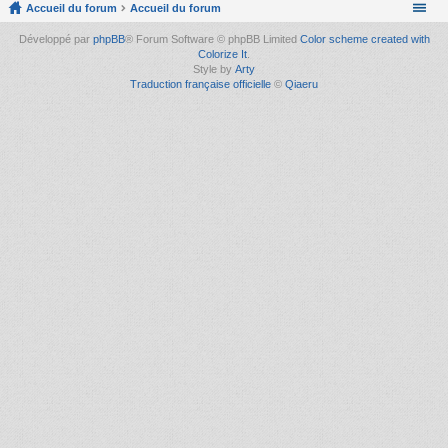
Accueil du forum
Accueil du forum
Développé par
phpBB
® Forum Software © phpBB Limited
Color scheme created with
Colorize It
.
Style by
Arty
Traduction française officielle
©
Qiaeru