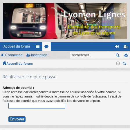
Accueil du forum
Connexion
Inscription
ac
or
on
ns
Accueil du forum
co
u
ne
cri
ec
ur
m
xi
pti
Réinitialiser le mot de passe
her
ci
s
on
on
ch
Adresse de courriel :
er
s
Cette adresse doit correspondre à l’adresse de courriel associée à votre compte. Si
vous ne l’avez jamais modifié depuis le panneau de contrôle de l’utilisateur, il s’agit de
l’adresse de courriel que vous avez spécifiée lors de votre inscription.