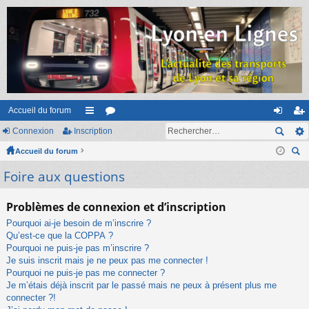
Accueil du forum
Connexion
Inscription
ac
or
on
ns
Accueil du forum
co
u
ne
cri
ec
Foire aux questions
ur
m
xi
pti
her
ci
s
on
on
ch
Problèmes de connexion et d’inscription
er
s
Pourquoi ai-je besoin de m’inscrire ?
Qu’est-ce que la COPPA ?
Pourquoi ne puis-je pas m’inscrire ?
Je suis inscrit mais je ne peux pas me connecter !
Pourquoi ne puis-je pas me connecter ?
Je m’étais déjà inscrit par le passé mais ne peux à présent plus me
connecter ?!