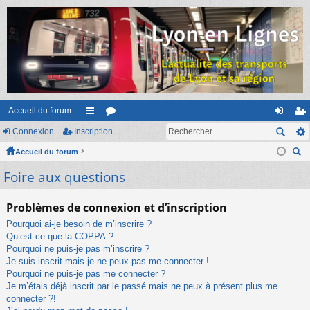
Accueil du forum
Connexion
Inscription
ac
or
on
ns
Accueil du forum
co
u
ne
cri
ec
Foire aux questions
ur
m
xi
pti
her
ci
s
on
on
ch
Problèmes de connexion et d’inscription
er
s
Pourquoi ai-je besoin de m’inscrire ?
Qu’est-ce que la COPPA ?
Pourquoi ne puis-je pas m’inscrire ?
Je suis inscrit mais je ne peux pas me connecter !
Pourquoi ne puis-je pas me connecter ?
Je m’étais déjà inscrit par le passé mais ne peux à présent plus me
connecter ?!