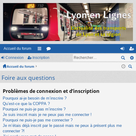
Accueil du forum
Connexion
Inscription
ac
or
on
ns
Accueil du forum
co
u
ne
cri
ec
Foire aux questions
ur
m
xi
pti
her
ci
s
on
on
ch
Problèmes de connexion et d’inscription
er
s
Pourquoi ai-je besoin de m’inscrire ?
Qu’est-ce que la COPPA ?
Pourquoi ne puis-je pas m’inscrire ?
Je suis inscrit mais je ne peux pas me connecter !
Pourquoi ne puis-je pas me connecter ?
Je m’étais déjà inscrit par le passé mais ne peux à présent plus me
connecter ?!