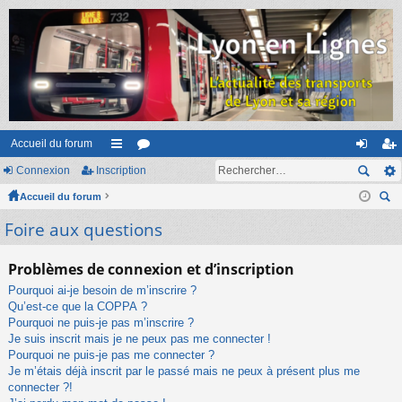
Accueil du forum
Connexion
Inscription
ac
or
on
ns
Accueil du forum
co
u
ne
cri
ec
Foire aux questions
ur
m
xi
pti
her
ci
s
on
on
ch
Problèmes de connexion et d’inscription
er
s
Pourquoi ai-je besoin de m’inscrire ?
Qu’est-ce que la COPPA ?
Pourquoi ne puis-je pas m’inscrire ?
Je suis inscrit mais je ne peux pas me connecter !
Pourquoi ne puis-je pas me connecter ?
Je m’étais déjà inscrit par le passé mais ne peux à présent plus me
connecter ?!