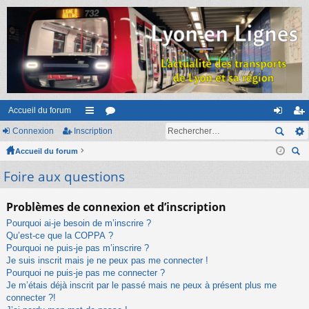
Accueil du forum
Connexion
Inscription
ac
or
on
ns
Accueil du forum
co
u
ne
cri
ec
Foire aux questions
ur
m
xi
pti
her
ci
s
on
on
ch
Problèmes de connexion et d’inscription
er
s
Pourquoi ai-je besoin de m’inscrire ?
Qu’est-ce que la COPPA ?
Pourquoi ne puis-je pas m’inscrire ?
Je suis inscrit mais je ne peux pas me connecter !
Pourquoi ne puis-je pas me connecter ?
Je m’étais déjà inscrit par le passé mais ne peux à présent plus me
connecter ?!