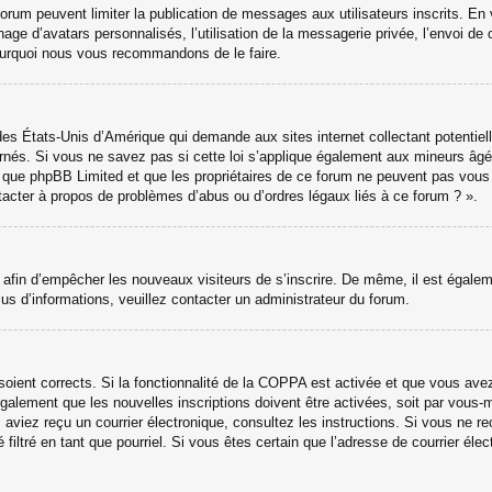
 forum peuvent limiter la publication de messages aux utilisateurs inscrits. 
hage d’avatars personnalisés, l’utilisation de la messagerie privée, l’envoi de 
 pourquoi nous vous recommandons de le faire.
des États-Unis d’Amérique qui demande aux sites internet collectant potenti
nés. Si vous ne savez pas si cette loi s’applique également aux mineurs âgé
ter que phpBB Limited et que les propriétaires de ce forum ne peuvent pas vou
ntacter à propos de problèmes d’abus ou d’ordres légaux liés à ce forum ? ».
ns afin d’empêcher les nouveaux visiteurs de s’inscrire. De même, il est égale
 plus d’informations, veuillez contacter un administrateur du forum.
 soient corrects. Si la fonctionnalité de la COPPA est activée et que vous ave
galement que les nouvelles inscriptions doivent être activées, soit par vous-
ous aviez reçu un courrier électronique, consultez les instructions. Si vous ne
 filtré en tant que pourriel. Si vous êtes certain que l’adresse de courrier él