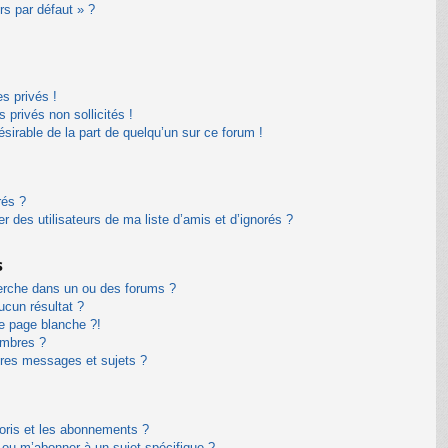
rs par défaut » ?
s privés !
privés non sollicités !
désirable de la part de quelqu’un sur ce forum !
rés ?
 des utilisateurs de ma liste d’amis et d’ignorés ?
s
erche dans un ou des forums ?
cun résultat ?
e page blanche ?!
embres ?
res messages et sujets ?
avoris et les abonnements ?
 ou m’abonner à un sujet spécifique ?