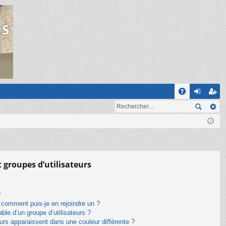
R
A
on
ns
Q
ne
cri
xi
pti
on
on
t groupes d’utilisateurs
?
t comment puis-je en rejoindre un ?
le d’un groupe d’utilisateurs ?
eurs apparaissent dans une couleur différente ?