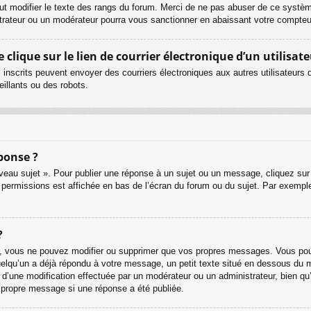
ut modifier le texte des rangs du forum. Merci de ne pas abuser de ce systè
strateur ou un modérateur pourra vous sanctionner en abaissant votre compt
lique sur le lien de courrier électronique d’un utilisate
urs inscrits peuvent envoyer des courriers électroniques aux autres utilisateur
illants ou des robots.
ponse ?
eau sujet ». Pour publier une réponse à un sujet ou un message, cliquez sur 
 permissions est affichée en bas de l’écran du forum ou du sujet. Par exemp
?
, vous ne pouvez modifier ou supprimer que vos propres messages. Vous pouv
quelqu’un a déjà répondu à votre message, un petit texte situé en dessous du 
git d’une modification effectuée par un modérateur ou un administrateur, bien qu
r propre message si une réponse a été publiée.