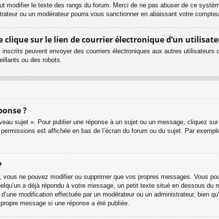
ut modifier le texte des rangs du forum. Merci de ne pas abuser de ce systè
strateur ou un modérateur pourra vous sanctionner en abaissant votre compt
lique sur le lien de courrier électronique d’un utilisate
urs inscrits peuvent envoyer des courriers électroniques aux autres utilisateur
illants ou des robots.
ponse ?
eau sujet ». Pour publier une réponse à un sujet ou un message, cliquez sur 
 permissions est affichée en bas de l’écran du forum ou du sujet. Par exemp
?
, vous ne pouvez modifier ou supprimer que vos propres messages. Vous pouv
quelqu’un a déjà répondu à votre message, un petit texte situé en dessous du 
git d’une modification effectuée par un modérateur ou un administrateur, bien qu
r propre message si une réponse a été publiée.