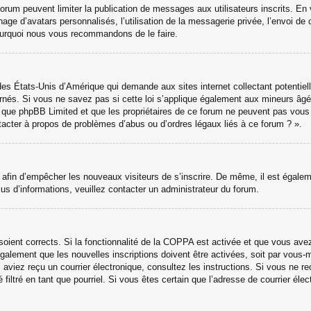
 forum peuvent limiter la publication de messages aux utilisateurs inscrits. 
hage d’avatars personnalisés, l’utilisation de la messagerie privée, l’envoi de 
 pourquoi nous vous recommandons de le faire.
des États-Unis d’Amérique qui demande aux sites internet collectant potenti
nés. Si vous ne savez pas si cette loi s’applique également aux mineurs âgé
ter que phpBB Limited et que les propriétaires de ce forum ne peuvent pas vou
ntacter à propos de problèmes d’abus ou d’ordres légaux liés à ce forum ? ».
ns afin d’empêcher les nouveaux visiteurs de s’inscrire. De même, il est égale
 plus d’informations, veuillez contacter un administrateur du forum.
 soient corrects. Si la fonctionnalité de la COPPA est activée et que vous ave
galement que les nouvelles inscriptions doivent être activées, soit par vous-
ous aviez reçu un courrier électronique, consultez les instructions. Si vous ne
 filtré en tant que pourriel. Si vous êtes certain que l’adresse de courrier él