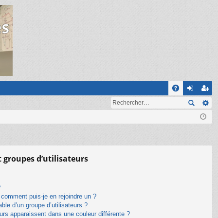
R
A
on
ns
Q
ne
cri
xi
pti
on
on
t groupes d’utilisateurs
?
t comment puis-je en rejoindre un ?
le d’un groupe d’utilisateurs ?
eurs apparaissent dans une couleur différente ?