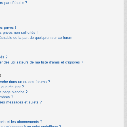
rs par défaut » ?
s privés !
privés non sollicités !
désirable de la part de quelqu’un sur ce forum !
rés ?
 des utilisateurs de ma liste d’amis et d’ignorés ?
s
erche dans un ou des forums ?
cun résultat ?
e page blanche ?!
embres ?
res messages et sujets ?
avoris et les abonnements ?
 ou m’abonner à un sujet spécifique ?