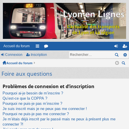
Accueil du forum
Connexion
Inscription
ac
or
on
ns
Accueil du forum
co
u
ne
cri
ec
Foire aux questions
ur
m
xi
pti
her
ci
s
on
on
ch
Problèmes de connexion et d’inscription
er
s
Pourquoi ai-je besoin de m’inscrire ?
Qu’est-ce que la COPPA ?
Pourquoi ne puis-je pas m’inscrire ?
Je suis inscrit mais je ne peux pas me connecter !
Pourquoi ne puis-je pas me connecter ?
Je m’étais déjà inscrit par le passé mais ne peux à présent plus me
connecter ?!