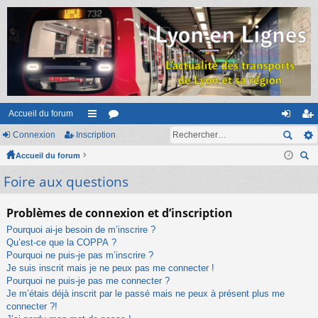
Accueil du forum
Connexion
Inscription
ac
or
on
ns
Accueil du forum
co
u
ne
cri
ec
Foire aux questions
ur
m
xi
pti
her
ci
s
on
on
ch
Problèmes de connexion et d’inscription
er
s
Pourquoi ai-je besoin de m’inscrire ?
Qu’est-ce que la COPPA ?
Pourquoi ne puis-je pas m’inscrire ?
Je suis inscrit mais je ne peux pas me connecter !
Pourquoi ne puis-je pas me connecter ?
Je m’étais déjà inscrit par le passé mais ne peux à présent plus me
connecter ?!