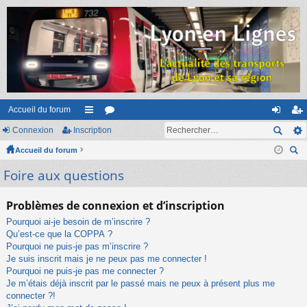
Accueil du forum
Connexion
Inscription
ac
or
on
ns
Accueil du forum
co
u
ne
cri
ec
Foire aux questions
ur
m
xi
pti
her
ci
s
on
on
ch
Problèmes de connexion et d’inscription
er
s
Pourquoi ai-je besoin de m’inscrire ?
Qu’est-ce que la COPPA ?
Pourquoi ne puis-je pas m’inscrire ?
Je suis inscrit mais je ne peux pas me connecter !
Pourquoi ne puis-je pas me connecter ?
Je m’étais déjà inscrit par le passé mais ne peux à présent plus me
connecter ?!