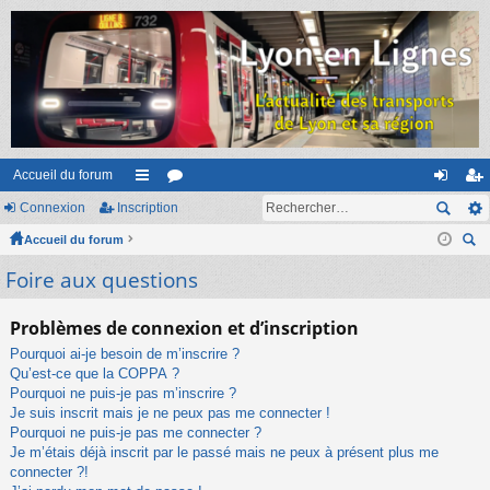
Accueil du forum
Connexion
Inscription
ac
or
on
ns
Accueil du forum
co
u
ne
cri
ec
Foire aux questions
ur
m
xi
pti
her
ci
s
on
on
ch
Problèmes de connexion et d’inscription
er
s
Pourquoi ai-je besoin de m’inscrire ?
Qu’est-ce que la COPPA ?
Pourquoi ne puis-je pas m’inscrire ?
Je suis inscrit mais je ne peux pas me connecter !
Pourquoi ne puis-je pas me connecter ?
Je m’étais déjà inscrit par le passé mais ne peux à présent plus me
connecter ?!