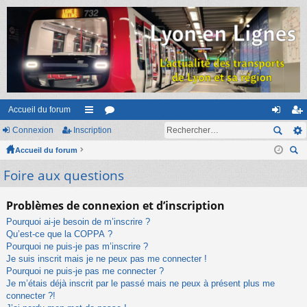
Accueil du forum
Connexion
Inscription
ac
or
on
ns
Accueil du forum
co
u
ne
cri
ec
Foire aux questions
ur
m
xi
pti
her
ci
s
on
on
ch
Problèmes de connexion et d’inscription
er
s
Pourquoi ai-je besoin de m’inscrire ?
Qu’est-ce que la COPPA ?
Pourquoi ne puis-je pas m’inscrire ?
Je suis inscrit mais je ne peux pas me connecter !
Pourquoi ne puis-je pas me connecter ?
Je m’étais déjà inscrit par le passé mais ne peux à présent plus me
connecter ?!