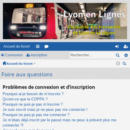
Accueil du forum
Connexion
Inscription
ac
or
on
ns
Accueil du forum
co
u
ne
cri
ec
Foire aux questions
ur
m
xi
pti
her
ci
s
on
on
ch
Problèmes de connexion et d’inscription
er
s
Pourquoi ai-je besoin de m’inscrire ?
Qu’est-ce que la COPPA ?
Pourquoi ne puis-je pas m’inscrire ?
Je suis inscrit mais je ne peux pas me connecter !
Pourquoi ne puis-je pas me connecter ?
Je m’étais déjà inscrit par le passé mais ne peux à présent plus me
connecter ?!