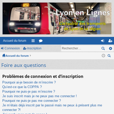
Accueil du forum
Connexion
Inscription
ac
or
on
ns
Accueil du forum
co
u
ne
cri
ec
Foire aux questions
ur
m
xi
pti
her
ci
s
on
on
ch
Problèmes de connexion et d’inscription
er
s
Pourquoi ai-je besoin de m’inscrire ?
Qu’est-ce que la COPPA ?
Pourquoi ne puis-je pas m’inscrire ?
Je suis inscrit mais je ne peux pas me connecter !
Pourquoi ne puis-je pas me connecter ?
Je m’étais déjà inscrit par le passé mais ne peux à présent plus me
connecter ?!