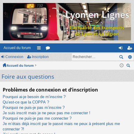
Accueil du forum
Connexion
Inscription
ac
or
on
ns
Accueil du forum
co
u
ne
cri
ec
Foire aux questions
ur
m
xi
pti
her
ci
s
on
on
ch
Problèmes de connexion et d’inscription
er
s
Pourquoi ai-je besoin de m’inscrire ?
Qu’est-ce que la COPPA ?
Pourquoi ne puis-je pas m’inscrire ?
Je suis inscrit mais je ne peux pas me connecter !
Pourquoi ne puis-je pas me connecter ?
Je m’étais déjà inscrit par le passé mais ne peux à présent plus me
connecter ?!