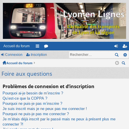
Accueil du forum
Connexion
Inscription
ac
or
on
ns
Accueil du forum
co
u
ne
cri
ec
Foire aux questions
ur
m
xi
pti
her
ci
s
on
on
ch
Problèmes de connexion et d’inscription
er
s
Pourquoi ai-je besoin de m’inscrire ?
Qu’est-ce que la COPPA ?
Pourquoi ne puis-je pas m’inscrire ?
Je suis inscrit mais je ne peux pas me connecter !
Pourquoi ne puis-je pas me connecter ?
Je m’étais déjà inscrit par le passé mais ne peux à présent plus me
connecter ?!