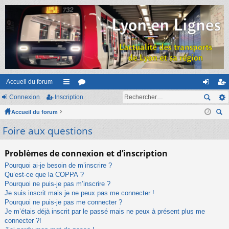
Accueil du forum
Connexion
Inscription
ac
or
on
ns
Accueil du forum
co
u
ne
cri
ec
Foire aux questions
ur
m
xi
pti
her
ci
s
on
on
ch
Problèmes de connexion et d’inscription
er
s
Pourquoi ai-je besoin de m’inscrire ?
Qu’est-ce que la COPPA ?
Pourquoi ne puis-je pas m’inscrire ?
Je suis inscrit mais je ne peux pas me connecter !
Pourquoi ne puis-je pas me connecter ?
Je m’étais déjà inscrit par le passé mais ne peux à présent plus me
connecter ?!