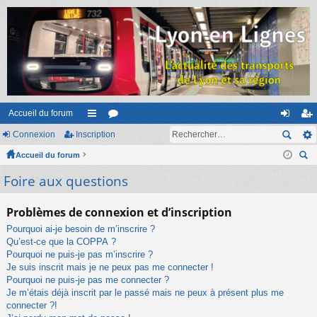
Accueil du forum
Connexion
Inscription
ac
or
on
ns
Accueil du forum
co
u
ne
cri
ec
Foire aux questions
ur
m
xi
pti
her
ci
s
on
on
ch
Problèmes de connexion et d’inscription
er
s
Pourquoi ai-je besoin de m’inscrire ?
Qu’est-ce que la COPPA ?
Pourquoi ne puis-je pas m’inscrire ?
Je suis inscrit mais je ne peux pas me connecter !
Pourquoi ne puis-je pas me connecter ?
Je m’étais déjà inscrit par le passé mais ne peux à présent plus me
connecter ?!