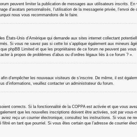
 forum peuvent limiter la publication de messages aux utilisateurs inscrits. 
hage d’avatars personnalisés, l’utilisation de la messagerie privée, l’envoi de 
 pourquoi nous vous recommandons de le faire.
des États-Unis d’Amérique qui demande aux sites internet collectant potenti
nés. Si vous ne savez pas si cette loi s’applique également aux mineurs âgé
ter que phpBB Limited et que les propriétaires de ce forum ne peuvent pas vou
ntacter à propos de problèmes d’abus ou d’ordres légaux liés à ce forum ? ».
ns afin d’empêcher les nouveaux visiteurs de s’inscrire. De même, il est égale
 plus d’informations, veuillez contacter un administrateur du forum.
 soient corrects. Si la fonctionnalité de la COPPA est activée et que vous ave
galement que les nouvelles inscriptions doivent être activées, soit par vous-
ous aviez reçu un courrier électronique, consultez les instructions. Si vous ne
 filtré en tant que pourriel. Si vous êtes certain que l’adresse de courrier él