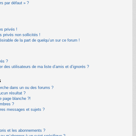
rs par défaut » ?
s privés !
privés non sollicités !
désirable de la part de quelqu’un sur ce forum !
rés ?
 des utilisateurs de ma liste d’amis et d’ignorés ?
s
erche dans un ou des forums ?
cun résultat ?
e page blanche ?!
embres ?
res messages et sujets ?
avoris et les abonnements ?
 ou m’abonner à un sujet spécifique ?