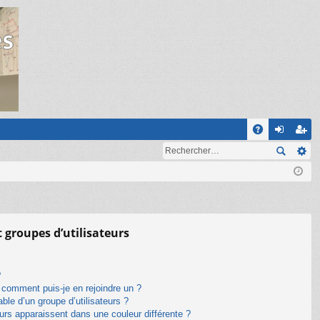
R
A
on
ns
Q
ne
cri
xi
pti
on
on
t groupes d’utilisateurs
?
t comment puis-je en rejoindre un ?
le d’un groupe d’utilisateurs ?
eurs apparaissent dans une couleur différente ?