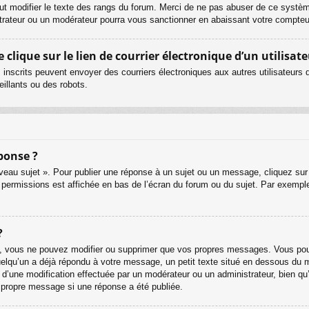
ut modifier le texte des rangs du forum. Merci de ne pas abuser de ce systè
strateur ou un modérateur pourra vous sanctionner en abaissant votre compt
lique sur le lien de courrier électronique d’un utilisate
urs inscrits peuvent envoyer des courriers électroniques aux autres utilisateur
illants ou des robots.
ponse ?
eau sujet ». Pour publier une réponse à un sujet ou un message, cliquez sur 
 permissions est affichée en bas de l’écran du forum ou du sujet. Par exemp
?
, vous ne pouvez modifier ou supprimer que vos propres messages. Vous pouv
quelqu’un a déjà répondu à votre message, un petit texte situé en dessous du 
git d’une modification effectuée par un modérateur ou un administrateur, bien qu
r propre message si une réponse a été publiée.