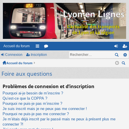
Accueil du forum
Connexion
Inscription
ac
or
on
ns
Accueil du forum
co
u
ne
cri
ec
Foire aux questions
ur
m
xi
pti
her
ci
s
on
on
ch
Problèmes de connexion et d’inscription
er
s
Pourquoi ai-je besoin de m’inscrire ?
Qu’est-ce que la COPPA ?
Pourquoi ne puis-je pas m’inscrire ?
Je suis inscrit mais je ne peux pas me connecter !
Pourquoi ne puis-je pas me connecter ?
Je m’étais déjà inscrit par le passé mais ne peux à présent plus me
connecter ?!