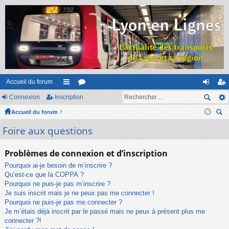
Accueil du forum
Connexion
Inscription
ac
or
on
ns
Accueil du forum
co
u
ne
cri
ec
Foire aux questions
ur
m
xi
pti
her
ci
s
on
on
ch
Problèmes de connexion et d’inscription
er
s
Pourquoi ai-je besoin de m’inscrire ?
Qu’est-ce que la COPPA ?
Pourquoi ne puis-je pas m’inscrire ?
Je suis inscrit mais je ne peux pas me connecter !
Pourquoi ne puis-je pas me connecter ?
Je m’étais déjà inscrit par le passé mais ne peux à présent plus me
connecter ?!