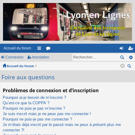
Accueil du forum
Connexion
Inscription
ac
or
on
ns
Accueil du forum
co
u
ne
cri
ec
Foire aux questions
ur
m
xi
pti
her
ci
s
on
on
ch
Problèmes de connexion et d’inscription
er
s
Pourquoi ai-je besoin de m’inscrire ?
Qu’est-ce que la COPPA ?
Pourquoi ne puis-je pas m’inscrire ?
Je suis inscrit mais je ne peux pas me connecter !
Pourquoi ne puis-je pas me connecter ?
Je m’étais déjà inscrit par le passé mais ne peux à présent plus me
connecter ?!