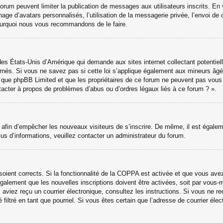
 forum peuvent limiter la publication de messages aux utilisateurs inscrits. 
hage d’avatars personnalisés, l’utilisation de la messagerie privée, l’envoi de 
 pourquoi nous vous recommandons de le faire.
des États-Unis d’Amérique qui demande aux sites internet collectant potenti
nés. Si vous ne savez pas si cette loi s’applique également aux mineurs âgé
ter que phpBB Limited et que les propriétaires de ce forum ne peuvent pas vou
ntacter à propos de problèmes d’abus ou d’ordres légaux liés à ce forum ? ».
ns afin d’empêcher les nouveaux visiteurs de s’inscrire. De même, il est égale
 plus d’informations, veuillez contacter un administrateur du forum.
 soient corrects. Si la fonctionnalité de la COPPA est activée et que vous ave
galement que les nouvelles inscriptions doivent être activées, soit par vous-
ous aviez reçu un courrier électronique, consultez les instructions. Si vous ne
 filtré en tant que pourriel. Si vous êtes certain que l’adresse de courrier él