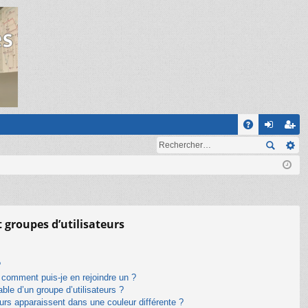
R
A
on
ns
Q
ne
cri
xi
pti
on
on
t groupes d’utilisateurs
?
t comment puis-je en rejoindre un ?
le d’un groupe d’utilisateurs ?
eurs apparaissent dans une couleur différente ?