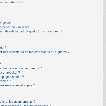
rs par défaut » ?
s privés !
privés non sollicités !
désirable de la part de quelqu’un sur ce forum !
rés ?
 des utilisateurs de ma liste d’amis et d’ignorés ?
s
erche dans un ou des forums ?
cun résultat ?
e page blanche ?!
embres ?
res messages et sujets ?
avoris et les abonnements ?
 ou m’abonner à un sujet spécifique ?