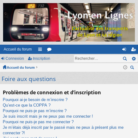
Accueil du forum
Connexion
Inscription
ac
or
on
ns
Accueil du forum
co
u
ne
cri
ec
Foire aux questions
ur
m
xi
pti
her
ci
s
on
on
ch
Problèmes de connexion et d’inscription
er
s
Pourquoi ai-je besoin de m’inscrire ?
Qu’est-ce que la COPPA ?
Pourquoi ne puis-je pas m’inscrire ?
Je suis inscrit mais je ne peux pas me connecter !
Pourquoi ne puis-je pas me connecter ?
Je m’étais déjà inscrit par le passé mais ne peux à présent plus me
connecter ?!