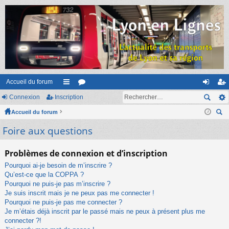
Accueil du forum
Connexion
Inscription
ac
or
on
ns
Accueil du forum
co
u
ne
cri
ec
Foire aux questions
ur
m
xi
pti
her
ci
s
on
on
ch
Problèmes de connexion et d’inscription
er
s
Pourquoi ai-je besoin de m’inscrire ?
Qu’est-ce que la COPPA ?
Pourquoi ne puis-je pas m’inscrire ?
Je suis inscrit mais je ne peux pas me connecter !
Pourquoi ne puis-je pas me connecter ?
Je m’étais déjà inscrit par le passé mais ne peux à présent plus me
connecter ?!