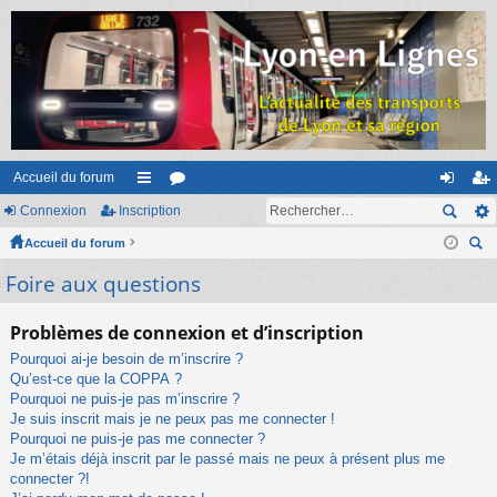
Accueil du forum
Connexion
Inscription
ac
or
on
ns
Accueil du forum
co
u
ne
cri
ec
Foire aux questions
ur
m
xi
pti
her
ci
s
on
on
ch
Problèmes de connexion et d’inscription
er
s
Pourquoi ai-je besoin de m’inscrire ?
Qu’est-ce que la COPPA ?
Pourquoi ne puis-je pas m’inscrire ?
Je suis inscrit mais je ne peux pas me connecter !
Pourquoi ne puis-je pas me connecter ?
Je m’étais déjà inscrit par le passé mais ne peux à présent plus me
connecter ?!