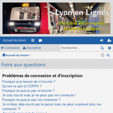
Accueil du forum
Connexion
Inscription
ac
or
on
ns
Accueil du forum
co
u
ne
cri
ec
Foire aux questions
ur
m
xi
pti
her
ci
s
on
on
ch
Problèmes de connexion et d’inscription
er
s
Pourquoi ai-je besoin de m’inscrire ?
Qu’est-ce que la COPPA ?
Pourquoi ne puis-je pas m’inscrire ?
Je suis inscrit mais je ne peux pas me connecter !
Pourquoi ne puis-je pas me connecter ?
Je m’étais déjà inscrit par le passé mais ne peux à présent plus me
connecter ?!