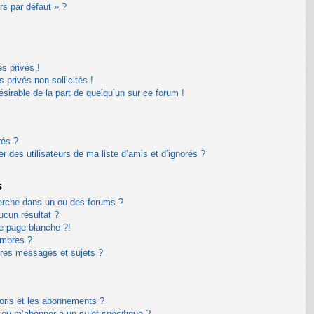
rs par défaut » ?
s privés !
privés non sollicités !
désirable de la part de quelqu’un sur ce forum !
rés ?
 des utilisateurs de ma liste d’amis et d’ignorés ?
s
erche dans un ou des forums ?
cun résultat ?
e page blanche ?!
embres ?
res messages et sujets ?
avoris et les abonnements ?
 ou m’abonner à un sujet spécifique ?