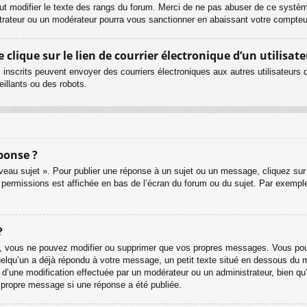
ut modifier le texte des rangs du forum. Merci de ne pas abuser de ce systè
strateur ou un modérateur pourra vous sanctionner en abaissant votre compt
lique sur le lien de courrier électronique d’un utilisate
urs inscrits peuvent envoyer des courriers électroniques aux autres utilisateur
illants ou des robots.
ponse ?
eau sujet ». Pour publier une réponse à un sujet ou un message, cliquez sur 
 permissions est affichée en bas de l’écran du forum ou du sujet. Par exemp
?
, vous ne pouvez modifier ou supprimer que vos propres messages. Vous pouv
quelqu’un a déjà répondu à votre message, un petit texte situé en dessous du 
git d’une modification effectuée par un modérateur ou un administrateur, bien qu
r propre message si une réponse a été publiée.