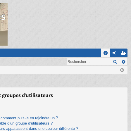
R
A
on
ns
Q
ne
cri
xi
pti
on
on
t groupes d’utilisateurs
?
t comment puis-je en rejoindre un ?
le d’un groupe d’utilisateurs ?
eurs apparaissent dans une couleur différente ?