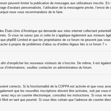
 forum peuvent limiter la publication de messages aux utilisateurs inscrits. 
hage d’avatars personnalisés, l’utilisation de la messagerie privée, l’envoi de 
 pourquoi nous vous recommandons de le faire.
des États-Unis d’Amérique qui demande aux sites internet collectant potenti
nés. Si vous ne savez pas si cette loi s’applique également aux mineurs âgé
ter que phpBB Limited et que les propriétaires de ce forum ne peuvent pas vou
ntacter à propos de problèmes d’abus ou d’ordres légaux liés à ce forum ? ».
ns afin d’empêcher les nouveaux visiteurs de s’inscrire. De même, il est égale
 plus d’informations, veuillez contacter un administrateur du forum.
 soient corrects. Si la fonctionnalité de la COPPA est activée et que vous ave
galement que les nouvelles inscriptions doivent être activées, soit par vous-
ous aviez reçu un courrier électronique, consultez les instructions. Si vous ne
 filtré en tant que pourriel. Si vous êtes certain que l’adresse de courrier él