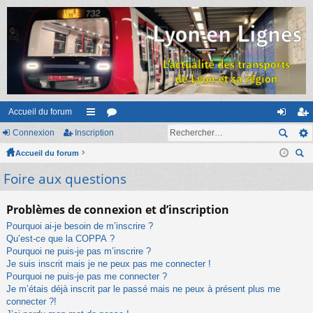
Accueil du forum
Connexion
Inscription
ac
or
on
ns
Accueil du forum
co
u
ne
cri
ec
Foire aux questions
ur
m
xi
pti
her
ci
s
on
on
ch
Problèmes de connexion et d’inscription
er
s
Pourquoi ai-je besoin de m’inscrire ?
Qu’est-ce que la COPPA ?
Pourquoi ne puis-je pas m’inscrire ?
Je suis inscrit mais je ne peux pas me connecter !
Pourquoi ne puis-je pas me connecter ?
Je m’étais déjà inscrit par le passé mais ne peux à présent plus me
connecter ?!