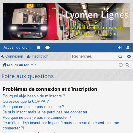
Accueil du forum
Connexion
Inscription
ac
or
on
ns
Accueil du forum
co
u
ne
cri
ec
Foire aux questions
ur
m
xi
pti
her
ci
s
on
on
ch
Problèmes de connexion et d’inscription
er
s
Pourquoi ai-je besoin de m’inscrire ?
Qu’est-ce que la COPPA ?
Pourquoi ne puis-je pas m’inscrire ?
Je suis inscrit mais je ne peux pas me connecter !
Pourquoi ne puis-je pas me connecter ?
Je m’étais déjà inscrit par le passé mais ne peux à présent plus me
connecter ?!