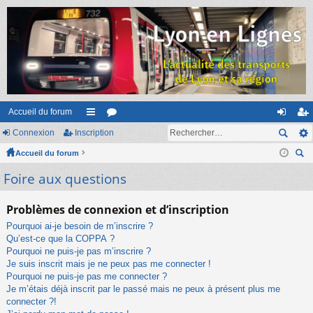
Accueil du forum
Connexion
Inscription
ac
or
on
ns
Accueil du forum
co
u
ne
cri
ec
Foire aux questions
ur
m
xi
pti
her
ci
s
on
on
ch
Problèmes de connexion et d’inscription
er
s
Pourquoi ai-je besoin de m’inscrire ?
Qu’est-ce que la COPPA ?
Pourquoi ne puis-je pas m’inscrire ?
Je suis inscrit mais je ne peux pas me connecter !
Pourquoi ne puis-je pas me connecter ?
Je m’étais déjà inscrit par le passé mais ne peux à présent plus me
connecter ?!