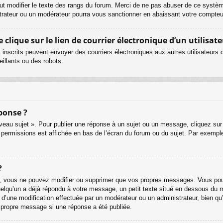
ut modifier le texte des rangs du forum. Merci de ne pas abuser de ce systè
strateur ou un modérateur pourra vous sanctionner en abaissant votre compt
lique sur le lien de courrier électronique d’un utilisate
urs inscrits peuvent envoyer des courriers électroniques aux autres utilisateur
illants ou des robots.
ponse ?
eau sujet ». Pour publier une réponse à un sujet ou un message, cliquez sur 
 permissions est affichée en bas de l’écran du forum ou du sujet. Par exemp
?
, vous ne pouvez modifier ou supprimer que vos propres messages. Vous pouv
quelqu’un a déjà répondu à votre message, un petit texte situé en dessous du 
git d’une modification effectuée par un modérateur ou un administrateur, bien qu
r propre message si une réponse a été publiée.