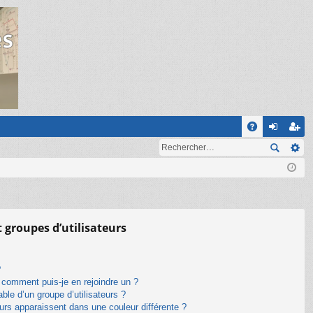
R
A
on
ns
Q
ne
cri
xi
pti
on
on
t groupes d’utilisateurs
?
t comment puis-je en rejoindre un ?
le d’un groupe d’utilisateurs ?
eurs apparaissent dans une couleur différente ?