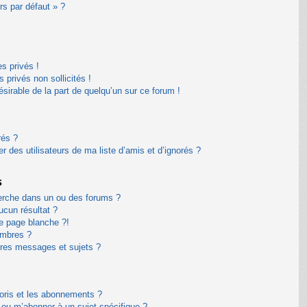
rs par défaut » ?
s privés !
privés non sollicités !
désirable de la part de quelqu’un sur ce forum !
rés ?
 des utilisateurs de ma liste d’amis et d’ignorés ?
s
erche dans un ou des forums ?
cun résultat ?
e page blanche ?!
embres ?
res messages et sujets ?
avoris et les abonnements ?
 ou m’abonner à un sujet spécifique ?