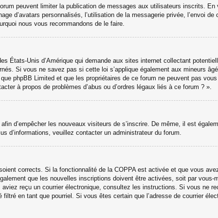
 forum peuvent limiter la publication de messages aux utilisateurs inscrits. 
hage d’avatars personnalisés, l’utilisation de la messagerie privée, l’envoi de 
 pourquoi nous vous recommandons de le faire.
des États-Unis d’Amérique qui demande aux sites internet collectant potenti
nés. Si vous ne savez pas si cette loi s’applique également aux mineurs âgé
ter que phpBB Limited et que les propriétaires de ce forum ne peuvent pas vou
ntacter à propos de problèmes d’abus ou d’ordres légaux liés à ce forum ? ».
ns afin d’empêcher les nouveaux visiteurs de s’inscrire. De même, il est égale
 plus d’informations, veuillez contacter un administrateur du forum.
 soient corrects. Si la fonctionnalité de la COPPA est activée et que vous ave
galement que les nouvelles inscriptions doivent être activées, soit par vous-
ous aviez reçu un courrier électronique, consultez les instructions. Si vous ne
 filtré en tant que pourriel. Si vous êtes certain que l’adresse de courrier él