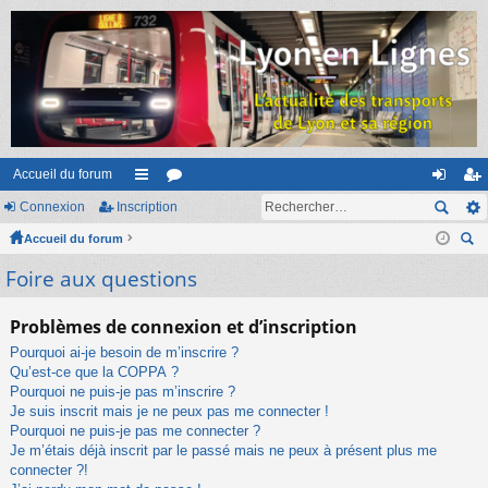
Accueil du forum
Connexion
Inscription
ac
or
on
ns
Accueil du forum
co
u
ne
cri
ec
Foire aux questions
ur
m
xi
pti
her
ci
s
on
on
ch
Problèmes de connexion et d’inscription
er
s
Pourquoi ai-je besoin de m’inscrire ?
Qu’est-ce que la COPPA ?
Pourquoi ne puis-je pas m’inscrire ?
Je suis inscrit mais je ne peux pas me connecter !
Pourquoi ne puis-je pas me connecter ?
Je m’étais déjà inscrit par le passé mais ne peux à présent plus me
connecter ?!