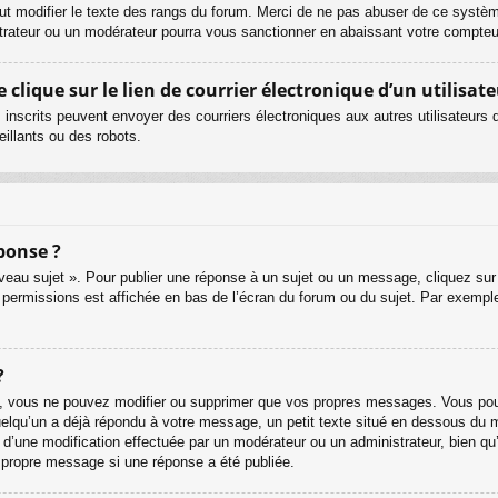
ut modifier le texte des rangs du forum. Merci de ne pas abuser de ce systè
strateur ou un modérateur pourra vous sanctionner en abaissant votre compt
lique sur le lien de courrier électronique d’un utilisate
urs inscrits peuvent envoyer des courriers électroniques aux autres utilisateur
illants ou des robots.
ponse ?
eau sujet ». Pour publier une réponse à un sujet ou un message, cliquez sur 
 permissions est affichée en bas de l’écran du forum ou du sujet. Par exemp
?
, vous ne pouvez modifier ou supprimer que vos propres messages. Vous pouv
quelqu’un a déjà répondu à votre message, un petit texte situé en dessous du 
git d’une modification effectuée par un modérateur ou un administrateur, bien qu
r propre message si une réponse a été publiée.