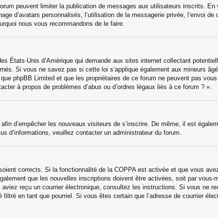
 forum peuvent limiter la publication de messages aux utilisateurs inscrits. 
hage d’avatars personnalisés, l’utilisation de la messagerie privée, l’envoi de 
 pourquoi nous vous recommandons de le faire.
des États-Unis d’Amérique qui demande aux sites internet collectant potenti
nés. Si vous ne savez pas si cette loi s’applique également aux mineurs âgé
ter que phpBB Limited et que les propriétaires de ce forum ne peuvent pas vou
ntacter à propos de problèmes d’abus ou d’ordres légaux liés à ce forum ? ».
ns afin d’empêcher les nouveaux visiteurs de s’inscrire. De même, il est égale
 plus d’informations, veuillez contacter un administrateur du forum.
 soient corrects. Si la fonctionnalité de la COPPA est activée et que vous ave
galement que les nouvelles inscriptions doivent être activées, soit par vous-
ous aviez reçu un courrier électronique, consultez les instructions. Si vous ne
 filtré en tant que pourriel. Si vous êtes certain que l’adresse de courrier él