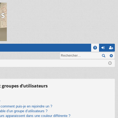
R
A
on
ns
Q
ne
cri
xi
pti
on
on
t groupes d’utilisateurs
?
t comment puis-je en rejoindre un ?
le d’un groupe d’utilisateurs ?
eurs apparaissent dans une couleur différente ?