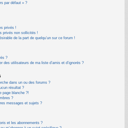
rs par défaut » ?
s privés !
privés non sollicités !
désirable de la part de quelqu’un sur ce forum !
rés ?
 des utilisateurs de ma liste d’amis et d’ignorés ?
s
erche dans un ou des forums ?
cun résultat ?
e page blanche ?!
embres ?
res messages et sujets ?
avoris et les abonnements ?
 ou m’abonner à un sujet spécifique ?