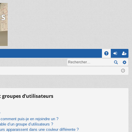
R
A
on
ns
Q
ne
cri
xi
pti
on
on
t groupes d’utilisateurs
?
t comment puis-je en rejoindre un ?
le d’un groupe d’utilisateurs ?
eurs apparaissent dans une couleur différente ?