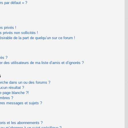
rs par défaut » ?
s privés !
privés non sollicités !
désirable de la part de quelqu’un sur ce forum !
rés ?
 des utilisateurs de ma liste d’amis et d’ignorés ?
s
erche dans un ou des forums ?
cun résultat ?
e page blanche ?!
embres ?
res messages et sujets ?
avoris et les abonnements ?
 ou m’abonner à un sujet spécifique ?