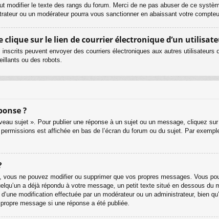
ut modifier le texte des rangs du forum. Merci de ne pas abuser de ce systè
strateur ou un modérateur pourra vous sanctionner en abaissant votre compt
lique sur le lien de courrier électronique d’un utilisate
urs inscrits peuvent envoyer des courriers électroniques aux autres utilisateur
illants ou des robots.
ponse ?
eau sujet ». Pour publier une réponse à un sujet ou un message, cliquez sur 
 permissions est affichée en bas de l’écran du forum ou du sujet. Par exemp
?
, vous ne pouvez modifier ou supprimer que vos propres messages. Vous pouv
quelqu’un a déjà répondu à votre message, un petit texte situé en dessous du 
git d’une modification effectuée par un modérateur ou un administrateur, bien qu
r propre message si une réponse a été publiée.