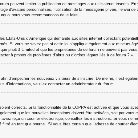
 forum peuvent limiter la publication de messages aux utilisateurs inscrits. 
hage d’avatars personnalisés, l’utilisation de la messagerie privée, l’envoi de 
 pourquoi nous vous recommandons de le faire.
des États-Unis d’Amérique qui demande aux sites internet collectant potenti
nés. Si vous ne savez pas si cette loi s’applique également aux mineurs âgé
ter que phpBB Limited et que les propriétaires de ce forum ne peuvent pas vou
ntacter à propos de problèmes d’abus ou d’ordres légaux liés à ce forum ? ».
ns afin d’empêcher les nouveaux visiteurs de s’inscrire. De même, il est égale
 plus d’informations, veuillez contacter un administrateur du forum.
 soient corrects. Si la fonctionnalité de la COPPA est activée et que vous ave
galement que les nouvelles inscriptions doivent être activées, soit par vous-
ous aviez reçu un courrier électronique, consultez les instructions. Si vous ne
 filtré en tant que pourriel. Si vous êtes certain que l’adresse de courrier él