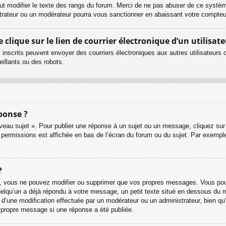
ut modifier le texte des rangs du forum. Merci de ne pas abuser de ce systè
strateur ou un modérateur pourra vous sanctionner en abaissant votre compt
lique sur le lien de courrier électronique d’un utilisate
urs inscrits peuvent envoyer des courriers électroniques aux autres utilisateur
illants ou des robots.
ponse ?
eau sujet ». Pour publier une réponse à un sujet ou un message, cliquez sur 
 permissions est affichée en bas de l’écran du forum ou du sujet. Par exemp
?
, vous ne pouvez modifier ou supprimer que vos propres messages. Vous pouv
quelqu’un a déjà répondu à votre message, un petit texte situé en dessous du 
git d’une modification effectuée par un modérateur ou un administrateur, bien qu
r propre message si une réponse a été publiée.