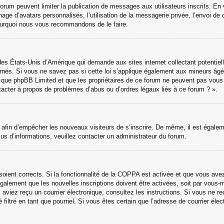
 forum peuvent limiter la publication de messages aux utilisateurs inscrits. 
hage d’avatars personnalisés, l’utilisation de la messagerie privée, l’envoi de 
 pourquoi nous vous recommandons de le faire.
des États-Unis d’Amérique qui demande aux sites internet collectant potenti
nés. Si vous ne savez pas si cette loi s’applique également aux mineurs âgé
ter que phpBB Limited et que les propriétaires de ce forum ne peuvent pas vou
ntacter à propos de problèmes d’abus ou d’ordres légaux liés à ce forum ? ».
ns afin d’empêcher les nouveaux visiteurs de s’inscrire. De même, il est égale
 plus d’informations, veuillez contacter un administrateur du forum.
 soient corrects. Si la fonctionnalité de la COPPA est activée et que vous ave
galement que les nouvelles inscriptions doivent être activées, soit par vous-
ous aviez reçu un courrier électronique, consultez les instructions. Si vous ne
 filtré en tant que pourriel. Si vous êtes certain que l’adresse de courrier él