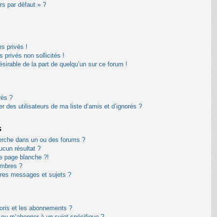
rs par défaut » ?
s privés !
privés non sollicités !
désirable de la part de quelqu’un sur ce forum !
rés ?
 des utilisateurs de ma liste d’amis et d’ignorés ?
s
erche dans un ou des forums ?
cun résultat ?
e page blanche ?!
embres ?
res messages et sujets ?
avoris et les abonnements ?
 ou m’abonner à un sujet spécifique ?