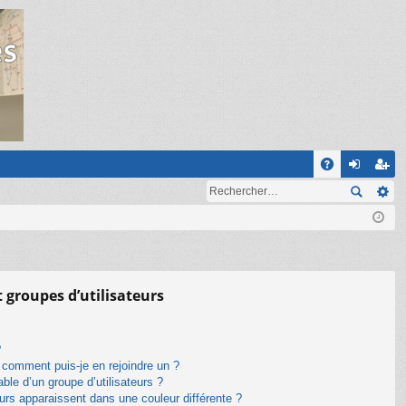
R
A
on
ns
Q
ne
cri
xi
pti
on
on
t groupes d’utilisateurs
?
t comment puis-je en rejoindre un ?
le d’un groupe d’utilisateurs ?
eurs apparaissent dans une couleur différente ?