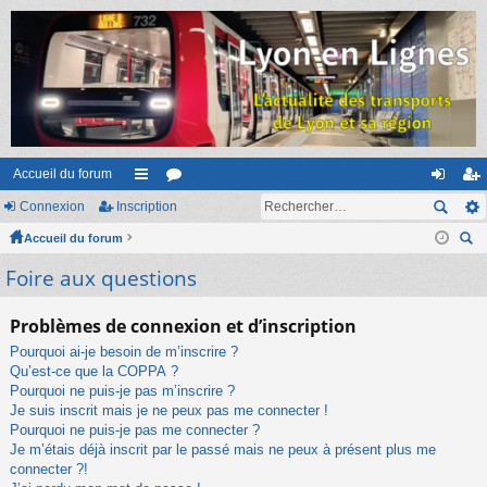
Accueil du forum
Connexion
Inscription
ac
or
on
ns
Accueil du forum
co
u
ne
cri
ec
Foire aux questions
ur
m
xi
pti
her
ci
s
on
on
ch
Problèmes de connexion et d’inscription
er
s
Pourquoi ai-je besoin de m’inscrire ?
Qu’est-ce que la COPPA ?
Pourquoi ne puis-je pas m’inscrire ?
Je suis inscrit mais je ne peux pas me connecter !
Pourquoi ne puis-je pas me connecter ?
Je m’étais déjà inscrit par le passé mais ne peux à présent plus me
connecter ?!