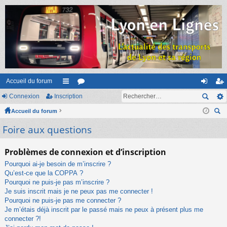
Accueil du forum
Connexion
Inscription
ac
or
on
ns
Accueil du forum
co
u
ne
cri
ec
Foire aux questions
ur
m
xi
pti
her
ci
s
on
on
ch
Problèmes de connexion et d’inscription
er
s
Pourquoi ai-je besoin de m’inscrire ?
Qu’est-ce que la COPPA ?
Pourquoi ne puis-je pas m’inscrire ?
Je suis inscrit mais je ne peux pas me connecter !
Pourquoi ne puis-je pas me connecter ?
Je m’étais déjà inscrit par le passé mais ne peux à présent plus me
connecter ?!