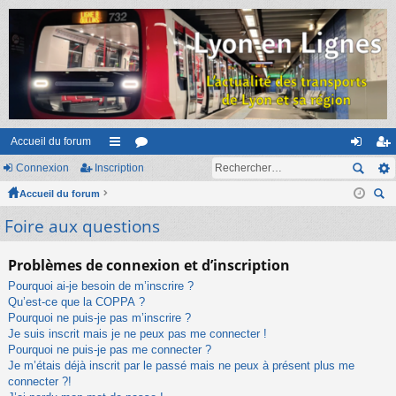
Accueil du forum
Connexion
Inscription
ac
or
on
ns
Accueil du forum
co
u
ne
cri
ec
Foire aux questions
ur
m
xi
pti
her
ci
s
on
on
ch
Problèmes de connexion et d’inscription
er
s
Pourquoi ai-je besoin de m’inscrire ?
Qu’est-ce que la COPPA ?
Pourquoi ne puis-je pas m’inscrire ?
Je suis inscrit mais je ne peux pas me connecter !
Pourquoi ne puis-je pas me connecter ?
Je m’étais déjà inscrit par le passé mais ne peux à présent plus me
connecter ?!