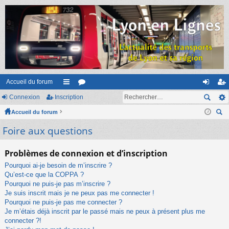
Accueil du forum
Connexion
Inscription
ac
or
on
ns
Accueil du forum
co
u
ne
cri
ec
Foire aux questions
ur
m
xi
pti
her
ci
s
on
on
ch
Problèmes de connexion et d’inscription
er
s
Pourquoi ai-je besoin de m’inscrire ?
Qu’est-ce que la COPPA ?
Pourquoi ne puis-je pas m’inscrire ?
Je suis inscrit mais je ne peux pas me connecter !
Pourquoi ne puis-je pas me connecter ?
Je m’étais déjà inscrit par le passé mais ne peux à présent plus me
connecter ?!