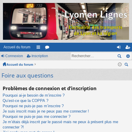
Accueil du forum
Connexion
Inscription
ac
or
on
ns
Accueil du forum
co
u
ne
cri
ec
Foire aux questions
ur
m
xi
pti
her
ci
s
on
on
ch
Problèmes de connexion et d’inscription
er
s
Pourquoi ai-je besoin de m’inscrire ?
Qu’est-ce que la COPPA ?
Pourquoi ne puis-je pas m’inscrire ?
Je suis inscrit mais je ne peux pas me connecter !
Pourquoi ne puis-je pas me connecter ?
Je m’étais déjà inscrit par le passé mais ne peux à présent plus me
connecter ?!