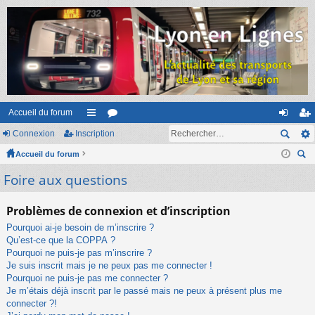
Accueil du forum
Connexion
Inscription
ac
or
on
ns
Accueil du forum
co
u
ne
cri
ec
Foire aux questions
ur
m
xi
pti
her
ci
s
on
on
ch
Problèmes de connexion et d’inscription
er
s
Pourquoi ai-je besoin de m’inscrire ?
Qu’est-ce que la COPPA ?
Pourquoi ne puis-je pas m’inscrire ?
Je suis inscrit mais je ne peux pas me connecter !
Pourquoi ne puis-je pas me connecter ?
Je m’étais déjà inscrit par le passé mais ne peux à présent plus me
connecter ?!