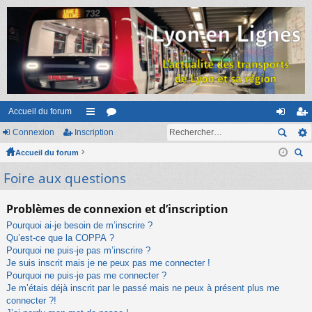
Accueil du forum
Connexion
Inscription
ac
or
on
ns
Accueil du forum
co
u
ne
cri
ec
Foire aux questions
ur
m
xi
pti
her
ci
s
on
on
ch
Problèmes de connexion et d’inscription
er
s
Pourquoi ai-je besoin de m’inscrire ?
Qu’est-ce que la COPPA ?
Pourquoi ne puis-je pas m’inscrire ?
Je suis inscrit mais je ne peux pas me connecter !
Pourquoi ne puis-je pas me connecter ?
Je m’étais déjà inscrit par le passé mais ne peux à présent plus me
connecter ?!