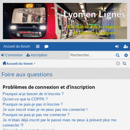
Accueil du forum
Connexion
Inscription
ac
or
on
ns
Accueil du forum
co
u
ne
cri
ec
Foire aux questions
ur
m
xi
pti
her
ci
s
on
on
ch
Problèmes de connexion et d’inscription
er
s
Pourquoi ai-je besoin de m’inscrire ?
Qu’est-ce que la COPPA ?
Pourquoi ne puis-je pas m’inscrire ?
Je suis inscrit mais je ne peux pas me connecter !
Pourquoi ne puis-je pas me connecter ?
Je m’étais déjà inscrit par le passé mais ne peux à présent plus me
connecter ?!