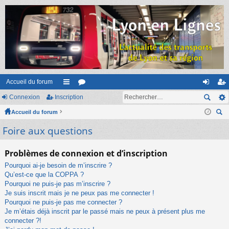
Accueil du forum
Connexion
Inscription
ac
or
on
ns
Accueil du forum
co
u
ne
cri
ec
Foire aux questions
ur
m
xi
pti
her
ci
s
on
on
ch
Problèmes de connexion et d’inscription
er
s
Pourquoi ai-je besoin de m’inscrire ?
Qu’est-ce que la COPPA ?
Pourquoi ne puis-je pas m’inscrire ?
Je suis inscrit mais je ne peux pas me connecter !
Pourquoi ne puis-je pas me connecter ?
Je m’étais déjà inscrit par le passé mais ne peux à présent plus me
connecter ?!